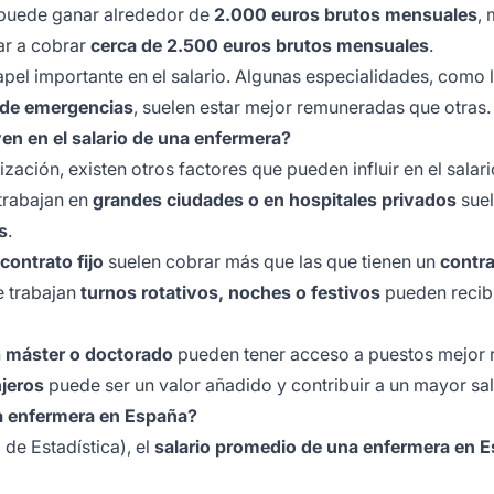
puede ganar alrededor de
2.000 euros brutos mensuales
,
ar a cobrar
cerca de 2.500 euros brutos mensuales
.
pel importante en el salario. Algunas especialidades, como 
a de emergencias
, suelen estar mejor remuneradas que otras.
yen en el salario de una enfermera?
zación, existen otros factores que pueden influir en el salar
trabajan en
grandes ciudades o en hospitales privados
suel
s
.
contrato fijo
suelen cobrar más que las que tienen un
contr
 trabajan
turnos rotativos, noches o festivos
pueden recibi
n
máster o doctorado
pueden tener acceso a puestos mejor
jeros
puede ser un valor añadido y contribuir a un mayor sal
na enfermera en España?
 de Estadística), el
salario promedio de una enfermera en 