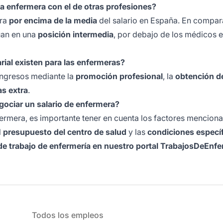
a enfermera con el de otras profesiones?
tra
por encima de la media
del salario en España. En compar
túan en una
posición intermedia
, por debajo de los médicos e
rial existen para las enfermeras?
ngresos mediante la
promoción profesional
, la
obtención d
as extra
.
gociar un salario de enfermera?
fermera, es importante tener en cuenta los factores mencion
l
presupuesto del centro de salud
y las
condiciones específ
de trabajo de enfermería en nuestro portal
TrabajosDeEnfe
Todos los empleos